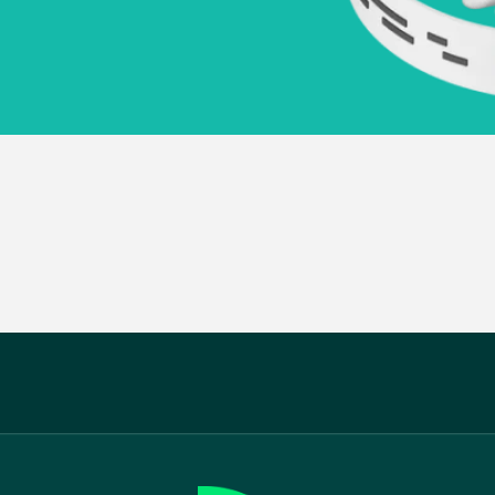
рка чека
Инструкция
Тарифы ОФД