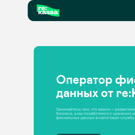
Оператор фиск
данных от re:Ka
Занимайтесь тем, что важно — развитием вашего
бизнеса, а мы позаботимся о хранении и переда
фискальных данных в налоговую службу.
Войти