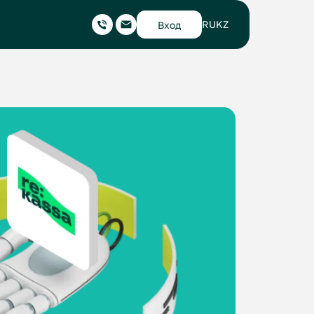
RU
KZ
Вход