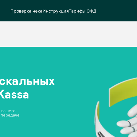
Проверка чека
Инструкция
Тарифы ОФД
альных
ssa
че